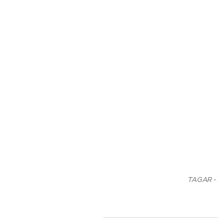
, con ruedas
TAGAR - B