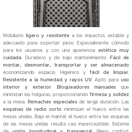
ligero y resistente
Mobiliario
a los impactos, estable y
adecuado para soportar peso. Especialmente cómodo
estética muy
para los usuarios y con una apariencia
cuidada
Fácil de
. Duradero y de bajo mantenimiento.
montar, desmontar, transportar y ser almacenado
fácil de limpiar
economizando espacio. Higiénico y
.
Resistente a la humedad y rayos UV
uso
. Apto para
interior y exterior
Bloqueadores manuales
.
que
firmeza y solidez
minimizan las holguras, proporcionando
Remaches especiales
a la mesa.
de larga duración. Las
esquinas de radio corto
minimizan el hueco entre las
mesas unidas. Bajo el mantel, el hueco entre las esquinas
de las mesas unidas resulta casi imperceptible. Sistema
unión longitudinal y transversal
de
. Pleno confort