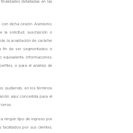
finalidades detalladas en las
ón con dicha cesión. Asimismo,
la solicitud, suscripción o
más la aceptación de carácter
 a fin de ser segmentados o
o equivalente, informaciones,
rfiles, o para el análisis de
rio, pudiendo, en los términos
ación aquí concedida para el
rceros.
ra ningún tipo de ingreso por
facilitados por sus clientes,