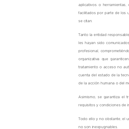
aplicativos o herramientas,
facilitados por parte de los
se citan.
Tanto la entidad responsable
les hayan sido comunicados,
profesional, comprometiéndo
organizativa que garantice
tratamiento o acceso no aut
cuenta del estado de la tec
de la acción humana o del med
Asimismo, se garantiza el t
requisitos y condiciones de 
Todo ello y no obstante, el 
no son inexpugnables.