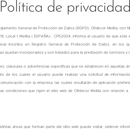
Política de privacida
eglamento General de Protección de Datos (RGPD), Ofidecor Melilla, con N
8, Local 1, Melilla ( ESPAÑA) , CP52004, informa al usuario de que esta e
nal inscritos en Registro General de Protección de Datos, en los qu
pras quedan incorporados y son tratados para la prestación de servicios y 
nes, cláusulas o advertencias específicas que se establecen en aquellas á
avés de los cuales el usuario puede realizar una solicitud de informaci
 comunicación con la empresa, las cuales resultarán de aplicación prefer
as condiciones que rigen el sitio web de Ofidecor Melilla con relación a 
distintas áreas que forman parte del sitio web puede visitar, obtener info