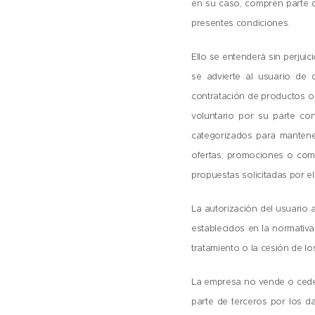
en su caso, compren parte de
presentes condiciones.
Ello se entenderá sin perjuic
se advierte al usuario de 
contratación de productos o 
voluntario por su parte co
categorizados para mantenerl
ofertas, promociones o comun
propuestas solicitadas por el
La autorización del usuario a
establecidos en la normativ
tratamiento o la cesión de l
La empresa no vende o cede a
parte de terceros por los da