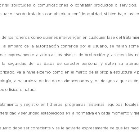
 dirigir solicitudes o comunicaciones o contratar productos o servicios
 usuarios serán tratados con absoluta confidencialidad, si bien bajo las
 de los ficheros como quienes intervengan en cualquier fase del tratamie
 al amparo de la autorización conferida por el usuario, se hallan somet
se expresamente a adoptar los niveles de protección y las medidas ne
n la seguridad de los datos de carácter personal y eviten su alteraci
orizado, ya a nivel externo como en el marco de la propia estructura y 
nología, la naturaleza de los datos almacenados y los riesgos a que está
io físico o natural.
ratamiento y registro en ficheros, programas, sistemas, equipos, locale
integridad y seguridad establecidos en la normativa en cada momento vige
usuario debe ser consciente y se le advierte expresamente de que las med