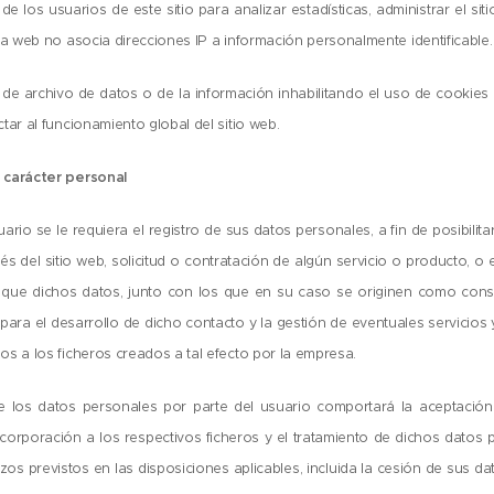
de los usuarios de este sitio para analizar estadísticas, administrar el sit
La web no asocia direcciones IP a información personalmente identificable.
de archivo de datos o de la información inhabilitando el uso de cookies 
ar al funcionamiento global del sitio web.
 carácter personal
rio se le requiera el registro de sus datos personales, a fin de posibilit
vés del sitio web, solicitud o contratación de algún servicio o producto, o 
que dichos datos, junto con los que en su caso se originen como cons
 para el desarrollo de dicho contacto y la gestión de eventuales servicios
s a los ficheros creados a tal efecto por la empresa.
de los datos personales por parte del usuario comportará la aceptación
corporación a los respectivos ficheros y el tratamiento de dichos datos
os previstos en las disposiciones aplicables, incluida la cesión de sus d