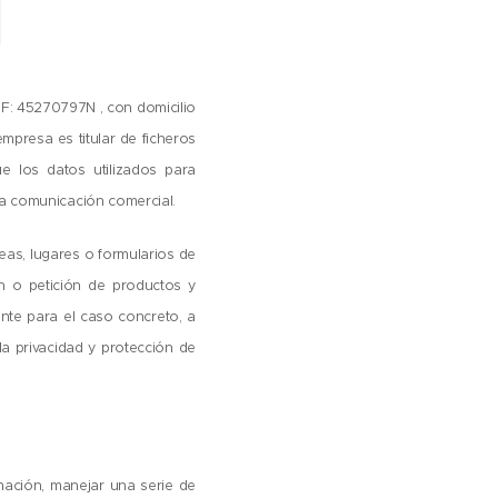
d
IF: 45270797N , con domicilio
mpresa es titular de ficheros
e los datos utilizados para
la comunicación comercial.
reas, lugares o formularios de
ón o petición de productos y
ente para el caso concreto, a
la privacidad y protección de
rmación, manejar una serie de