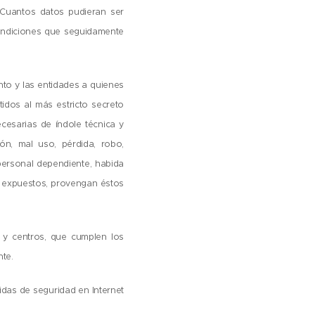
. Cuantos datos pudieran ser
 condiciones que seguidamente
nto y las entidades a quienes
idos al más estricto secreto
cesarias de índole técnica y
ón, mal uso, pérdida, robo,
personal dependiente, habida
n expuestos, provengan éstos
s y centros, que cumplen los
nte.
idas de seguridad en Internet