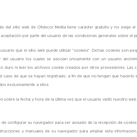
s del sitio web de Ofidecor Melilla tiene carácter gratuito y no exige el 
 aceptación por parte del usuario de las condiciones generales sobre el pr
usuario que el sitio web puede utilizar "cookies". Dichas cookies son p
 del usuario los cuales se asocian únicamente con un usuario anónimo
co duro ni leer los archivos cookie creados por otros proveedores. Las 
el caso de que se hayan registrado, a fin de que no tengan que hacerlo e
dos exclusivamente a ellos.
ón sobre la fecha y hora de la última vez que el usuario visitó nuestro we
dad de configurar su navegador para ser avisado de la recepción de cooki
instrucciones y manuales de su navegador para ampliar esta informaci