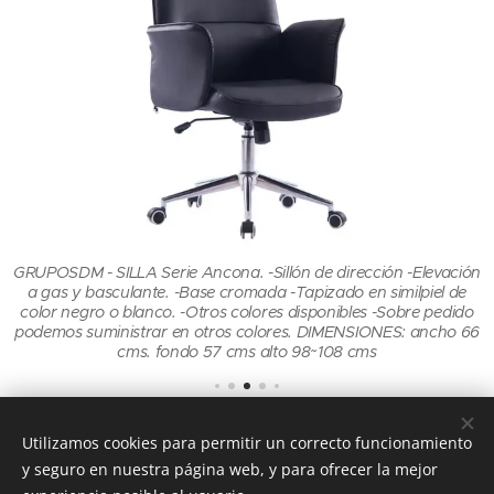
ón
GRUPOSDM - SILLA Serie Ancona. -Sillón de dirección -Elevación
G
a gas y basculante. -Base cromada -Tapizado en similpiel de
o
color negro o blanco. -Otros colores disponibles -Sobre pedido
6
podemos suministrar en otros colores. DIMENSIONES: ancho 66
cms. fondo 57 cms alto 98~108 cms
Utilizamos cookies para permitir un correcto funcionamiento
y seguro en nuestra página web, y para ofrecer la mejor