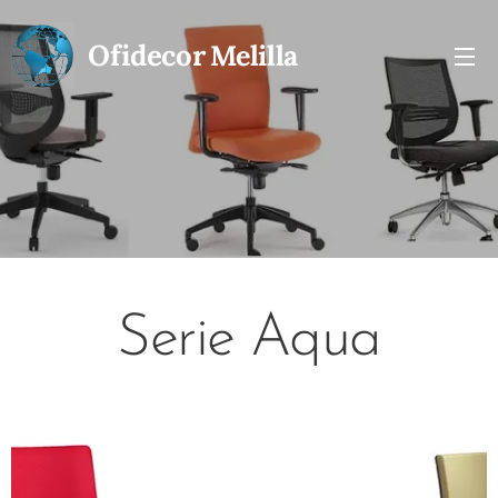
Ofidecor
Melilla
Serie Aqua