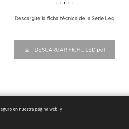
Descargue la ficha técnica de la Serie Led
DESCARGAR FICH... LED.pdf
 seguro en nuestra página web, y
Ofidecormelilla 2025 Webmaster - Javier Aranda Co
Creado con
Webnode
Cookies