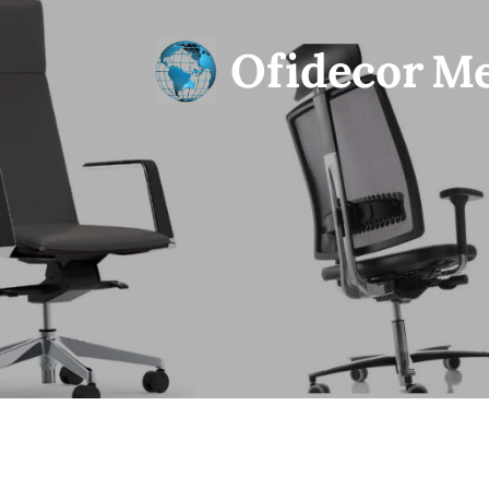
Ofidecor
Me