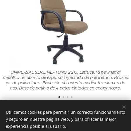
UNIVERSAL SERIE NEPTUNO 2213. Estructura perimetral
os
metálica recubierta de espuma inyectada de poliuretano. Brazos
m
jos de poliuretano. Elevación del asiento mediante columna de
gas. Base de patín o de 4 patas pintadas en epoxy negro.
Utilizamos cookies para permitir un correcto funcionamiento
y seguro en nuestra página web, y para ofrecer la mejor
experiencia posible al usuario.
©Ofidecormelilla 2025 Webmaster - Javier